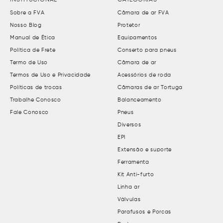
INSTITUCIONAL
CATEGORIAS
Sobre a FVA
Câmara de ar FVA
Nosso Blog
Protetor
Manual de Ética
Equipamentos
Política de Frete
Conserto para pneus
Termo de Uso
Câmara de ar
Termos de Uso e Privacidade
Acessórios de roda
Políticas de trocas
Câmaras de ar Tortuga
Trabalhe Conosco
Balanceamento
Fale Conosco
Pneus
Diversos
EPI
Extensão e suporte
Ferramenta
Kit Anti-furto
Linha ar
Válvulas
Parafusos e Porcas