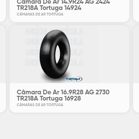
Câmara De Ar 14.9R24 AG 2424
TR218A Tortuga 14924
CÂMARAS DE AR TORTUGA
Câmara De Ar 16.9R28 AG 2730
TR218A Tortuga 16928
CÂMARAS DE AR TORTUGA