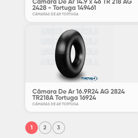
Câmara De Ar 14.9 x 46 TR 218 AG
2428 - Tortuga 149461
CÂMARAS DE AR TORTUGA
Câmara De Ar 16.9R24 AG 2824
TR218A Tortuga 16924
CÂMARAS DE AR TORTUGA
1
2
3