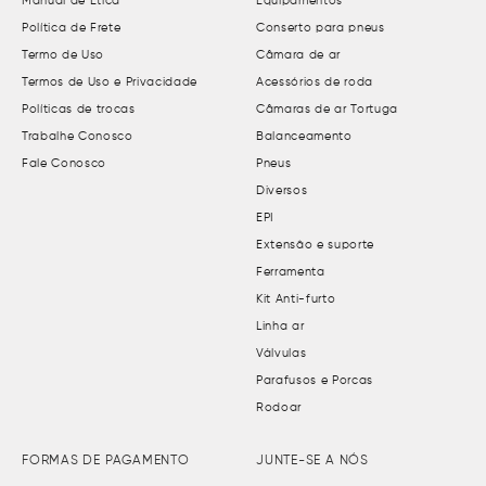
Manual de Ética
Equipamentos
Política de Frete
Conserto para pneus
Termo de Uso
Câmara de ar
Termos de Uso e Privacidade
Acessórios de roda
Políticas de trocas
Câmaras de ar Tortuga
Trabalhe Conosco
Balanceamento
Fale Conosco
Pneus
Diversos
EPI
Extensão e suporte
Ferramenta
Kit Anti-furto
Linha ar
Válvulas
Parafusos e Porcas
Rodoar
FORMAS DE PAGAMENTO
JUNTE-SE A NÓS