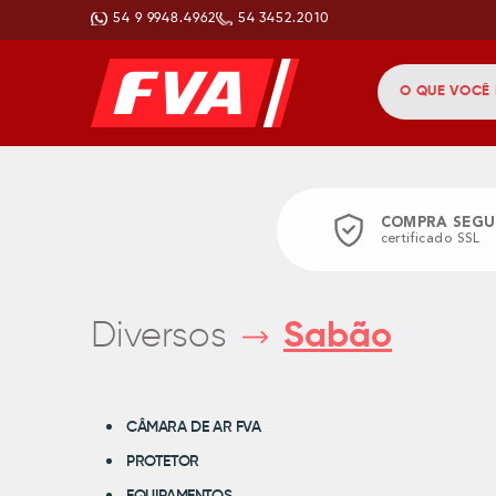
54 9 9948.4962
54 3452.2010
COMPRA SEGU
certificado SSL
Diversos
Sabão
CÂMARA DE AR FVA
PROTETOR