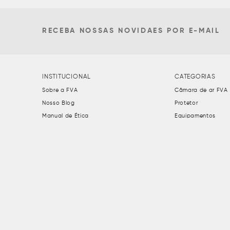
RECEBA NOSSAS NOVIDAES POR E-MAIL
INSTITUCIONAL
CATEGORIAS
Sobre a FVA
Câmara de ar FVA
Nosso Blog
Protetor
Manual de Ética
Equipamentos
Política de Frete
Conserto para pne
Termo de Uso
Câmara de ar
Termos de Uso e Privacidade
Acessórios de roda
Políticas de trocas
Câmaras de ar Tor
Trabalhe Conosco
Balanceamento
Fale Conosco
Pneus
Diversos
EPI