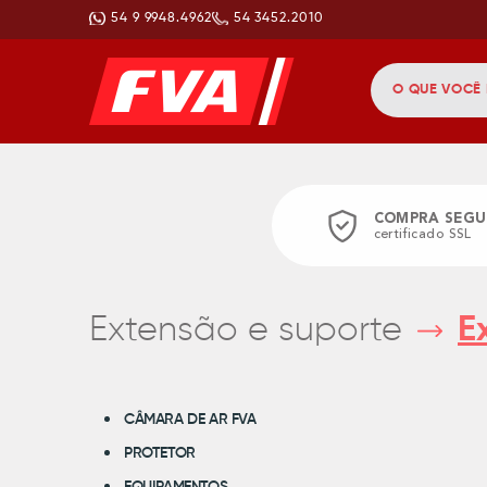
54 9 9948.4962
54 3452.2010
COMPRA SEGU
certificado SSL
Extensão e suporte
E
CÂMARA DE AR FVA
PROTETOR