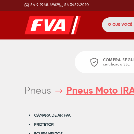
54 9 9948.4962
54 3452.2010
COMPRA SEGU
certificado SSL
Pneus
Pneus Moto IRA
CÂMARA DE AR FVA
PROTETOR